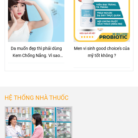
Da muốn đẹp thì phải dùng
Men vi sinh good choice's của
Kem Chống Nắng. Vì sao
mỹ tốt không ?
vậy?
HỆ THỐNG NHÀ THUỐC