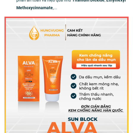
phần an toàn và hiệu quả như
Titanium Dioxide
,
Ethylhexyl
Methoxycinnamate
,...