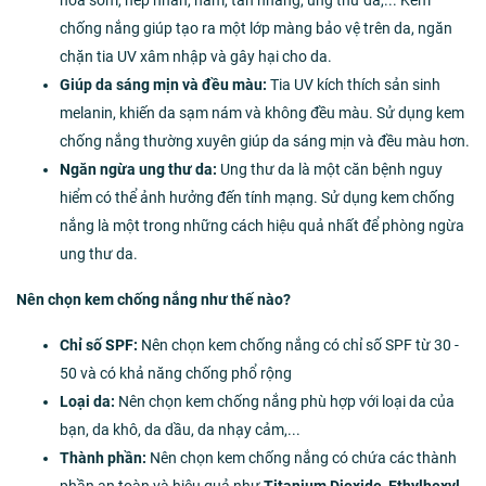
hóa sớm, nếp nhăn, nám, tàn nhang, ung thư da,... Kem
chống nắng giúp tạo ra một lớp màng bảo vệ trên da, ngăn
chặn tia UV xâm nhập và gây hại cho da.
Giúp da sáng mịn và đều màu:
Tia UV kích thích sản sinh
melanin, khiến da sạm nám và không đều màu. Sử dụng kem
chống nắng thường xuyên giúp da sáng mịn và đều màu hơn.
Ngăn ngừa ung thư da:
Ung thư da là một căn bệnh nguy
hiểm có thể ảnh hưởng đến tính mạng. Sử dụng kem chống
nắng là một trong những cách hiệu quả nhất để phòng ngừa
ung thư da.
Nên chọn kem chống nắng như thế nào?
Chỉ số SPF:
Nên chọn kem chống nắng có chỉ số SPF từ 30 -
50 và có khả năng chống phổ rộng
Loại da:
Nên chọn kem chống nắng phù hợp với loại da của
bạn, da khô, da dầu, da nhạy cảm,...
Thành phần:
Nên chọn kem chống nắng có chứa các thành