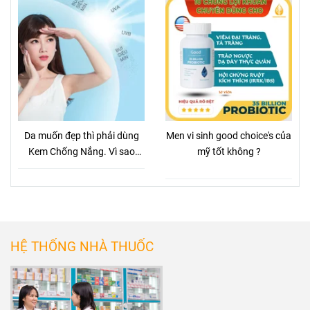
Da muốn đẹp thì phải dùng
Men vi sinh good choice's của
Kem Chống Nắng. Vì sao
mỹ tốt không ?
vậy?
HỆ THỐNG NHÀ THUỐC