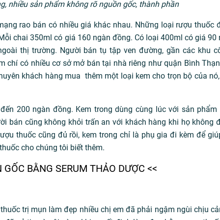
ờng, nhiều sản phẩm không rõ nguồn gốc, thành phần
mạng rao bán có nhiều giá khác nhau. Những loại rượu thuốc 
 Mỗi chai 350ml có giá 160 ngàn đồng. Có loại 400ml có giá 90
goài thị trường. Người bán tụ tập ven đường, gần các khu c
ậm chí có nhiều cơ sở mở bán tại nhà riêng như quận Bình Thạnh
n khuyên khách hàng mua thêm một loại kem cho trọn bộ của nó
 đến 200 ngàn đồng. Kem trong dùng cùng lúc với sản phẩm 
ời bán cũng không khỏi trấn an với khách hàng khi họ không 
rượu thuốc cũng đủ rồi, kem trong chỉ là phụ gia đi kèm để gi
huốc cho chúng tôi biết thêm.
ẬN GỐC BẰNG SERUM THẢO DƯỢC <<
 thuốc trị mụn làm đẹp nhiều chị em đã phải ngậm ngùi chịu cả