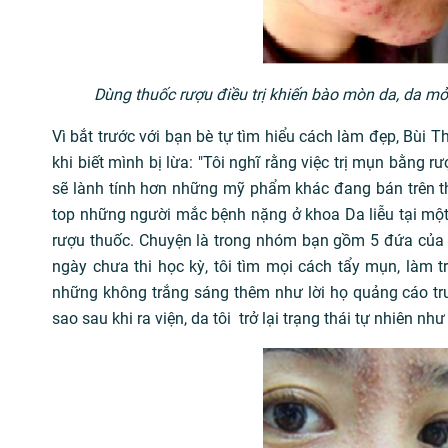
Dùng thuốc rượu điều trị khiến bào mòn da, da mỏ
Vì bắt trước với bạn bè tự tìm hiểu cách làm đẹp, Bùi 
khi biết mình bị lừa: "Tôi nghĩ rằng việc trị mụn bằng 
sẽ lành tính hơn những mỹ phẩm khác đang bán trên th
top những người mắc bệnh nặng ở khoa Da liễu tại một 
rượu thuốc. Chuyện là trong nhóm bạn gồm 5 đứa của tô
ngày chưa thi học kỳ, tôi tìm mọi cách tẩy mụn, làm tr
những không trắng sáng thêm như lời họ quảng cáo tr
sao sau khi ra viện, da tôi trở lại trạng thái tự nhiên như