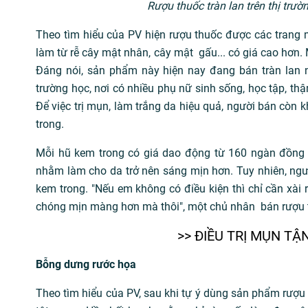
Rượu thuốc tràn lan trên thị trư
Theo tìm hiểu của PV hiện rượu thuốc được các trang 
làm từ rễ cây mật nhân, cây mật gấu... có giá cao hơn.
Đáng nói, sản phẩm này hiện nay đang bán tràn lan n
trường học, nơi có nhiều phụ nữ sinh sống, học tập, th
Để việc trị mụn, làm trắng da hiệu quả, người bán cò
trong.
Mỗi hũ kem trong có giá dao động từ 160 ngàn đồng
nhằm làm cho da trở nên sáng mịn hơn. Tuy nhiên, ngư
kem trong. "Nếu em không có điều kiện thì chỉ cần xài 
chóng mịn màng hơn mà thôi", một chủ nhân bán rượu t
>> ĐIỀU TRỊ MỤN T
Bỗng dưng rước họa
Theo tìm hiểu của PV, sau khi tự ý dùng sản phẩm rượu