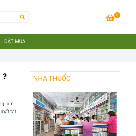
0
ĐẶT MUA
 ?
NHÀ THUỐC
àng làm
 mất tật