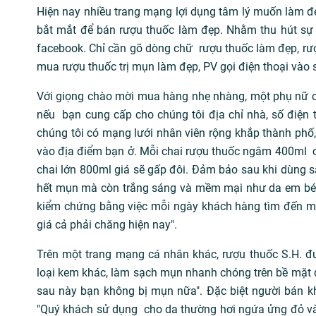
Hiện nay nhiều trang mạng lợi dụng tâm lý muốn làm đẹ
bắt mắt để bán rượu thuốc làm đẹp. Nhằm thu hút sự 
facebook. Chỉ cần gõ dòng chữ rượu thuốc làm đẹp, rượu
mua rượu thuốc trị mụn làm đẹp, PV gọi điện thoại vào
Với giọng chào mời mua hàng nhẹ nhàng, một phụ nữ ch
nếu bạn cung cấp cho chúng tôi địa chỉ nhà, số điện t
chúng tôi có mạng lưới nhân viên rộng khắp thành phố, 
vào địa điểm bạn ở. Mỗi chai rượu thuốc ngâm 400ml c
chai lớn 800ml giá sẽ gấp đôi. Đảm bảo sau khi dùng s
hết mụn mà còn trắng sáng và mềm mại như da em bé.
kiểm chứng bằng việc mỗi ngày khách hàng tìm đến 
giá cả phải chăng hiện nay".
Trên một trang mạng cá nhân khác, rượu thuốc S.H. đư
loại kem khác, làm sạch mụn nhanh chóng trên bề mặt da
sau này bạn không bị mụn nữa". Đặc biệt người bán 
"Quý khách sử dụng cho da thường hơi ngứa ửng đỏ và s