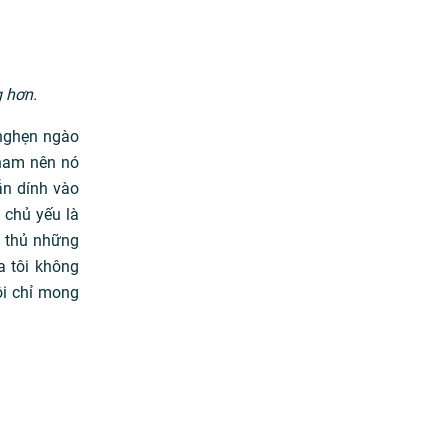
g hơn.
 nghẹn ngào
 nam nên nó
ẫn dính vào
 chủ yếu là
h thủ những
a tôi không
ôi chỉ mong