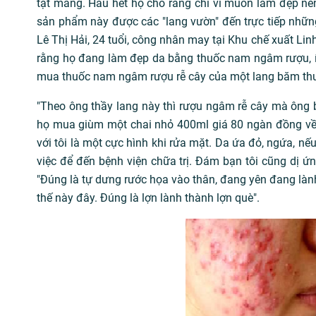
tật mang. Hầu hết họ cho rằng chỉ vì muốn làm đẹp nên
sản phẩm này được các "lang vườn" đến trực tiếp nhữn
Lê Thị Hải, 24 tuổi, công nhân may tại Khu chế xuất Lin
rằng họ đang làm đẹp da bằng thuốc nam ngâm rượu, ít t
mua thuốc nam ngâm rượu rễ cây của một lang băm thườ
"Theo ông thầy lang này thì rượu ngâm rễ cây mà ông bá
họ mua giùm một chai nhỏ 400ml giá 80 ngàn đồng về 
với tôi là một cực hình khi rửa mặt. Da ứa đỏ, ngứa, nếu
việc để đến bệnh viện chữa trị. Đám bạn tôi cũng dị ứn
"Đúng là tự dưng rước họa vào thân, đang yên đang lành
thế này đây. Đúng là lợn lành thành lợn què".