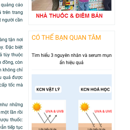
u quảng cáo
 trên trang
t người cần
CÓ THỂ BẠN QUAN TÂM
àng tận nơi
y. Đặc biệt
ả tùy thuộc
Tìm hiểu 3 nguyên nhân và serum mụn
n đồng, còn
ẩn hiệu quả
n không chỉ
ệu quả được
cấp tốc mà
g như những
một lần rồi
rượu thuốc:
ẫn tiếp tục