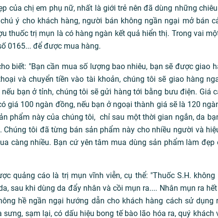
p của chị em phụ nữ, nhất là giới trẻ nên đã dùng những chiê
chú ý cho khách hàng, người bán không ngần ngại mở bán cả
 thuốc trị mụn là có hàng ngàn kết quả hiển thị. Trong vai mộ
 số 0165... để được mua hàng.
o biết: "Bạn cần mua số lượng bao nhiêu, bạn sẽ được giao h
hoại và chuyển tiền vào tài khoản, chúng tôi sẽ giao hàng nga
nếu bạn ở tỉnh, chúng tôi sẽ gửi hàng tới bằng bưu điện. Giá c
ó giá 100 ngàn đồng, nếu bạn ở ngoại thành giá sẽ là 120 ngà
ản phẩm này của chúng tôi, chỉ sau một thời gian ngắn, da bạ
 Chúng tôi đã từng bán sản phẩm này cho nhiều người và hi
mua càng nhiều. Bạn cứ yên tâm mua dùng sản phẩm làm đẹp 
ợc quảng cáo là trị mụn vĩnh viễn, cụ thể: "Thuốc S.H. khôn
, sau khi dùng da đẩy nhân và cồi mụn ra.... Nhân mụn ra hết 
không hề ngần ngại hướng dẫn cho khách hàng cách sử dụng 
ưng, sạm lại, có dấu hiệu bong tế bào lão hóa ra, quý khách v