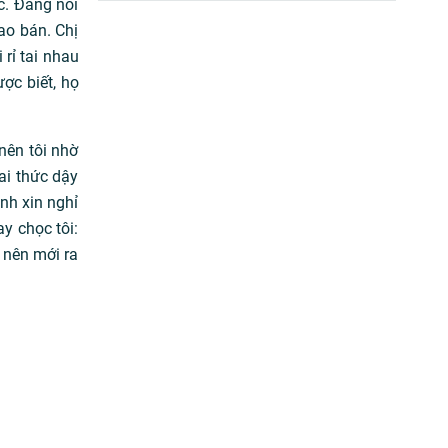
c. Đáng nói
ao bán. Chị
 rỉ tai nhau
ợc biết, họ
nên tôi nhờ
ai thức dậy
ành xin nghỉ
y chọc tôi:
 nên mới ra