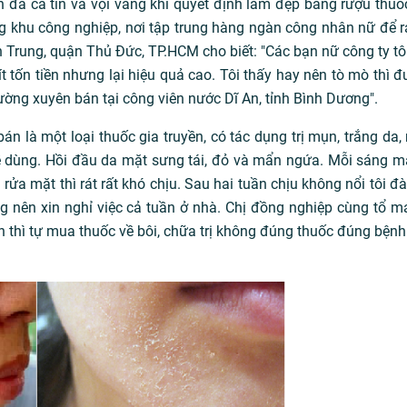
 đã cả tin và vội vàng khi quyết định làm đẹp bằng rượu thuố
g khu công nghiệp, nơi tập trung hàng ngàn công nhân nữ để r
h Trung, quận Thủ Đức, TP.HCM cho biết: "Các bạn nữ công ty tôi
ốn tiền nhưng lại hiệu quả cao. Tôi thấy hay nên tò mò thì đư
ng xuyên bán tại công viên nước Dĩ An, tỉnh Bình Dương".
n là một loại thuốc gia truyền, có tác dụng trị mụn, trắng da, 
dùng. Hồi đầu da mặt sưng tái, đỏ và mẩn ngứa. Mỗi sáng m
 rửa mặt thì rát rất khó chịu. Sau hai tuần chịu không nổi tôi đ
g nên xin nghỉ việc cả tuần ở nhà. Chị đồng nghiệp cùng tổ ma
 thì tự mua thuốc về bôi, chữa trị không đúng thuốc đúng bệnh