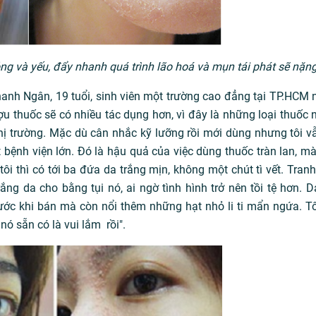
ng và yếu, đẩy nhanh quá trình lão hoá và mụn tái phát sẽ nặn
Thanh Ngân, 19 tuổi, sinh viên một trường cao đẳng tại TP.HCM
rượu thuốc sẽ có nhiều tác dụng hơn, vì đây là những loại thuốc
ị trường. Mặc dù cân nhắc kỹ lưỡng rồi mới dùng nhưng tôi v
bệnh viện lớn. Đó là hậu quả của việc dùng thuốc tràn lan, mà
i thì có tới ba đứa da trắng mịn, không một chút tì vết. Tran
ắng da cho bằng tụi nó, ai ngờ tình hình trở nên tồi tệ hơn. D
ước khi bán mà còn nổi thêm những hạt nhỏ li ti mẩn ngứa. T
 nó sẵn có là vui lắm rồi".