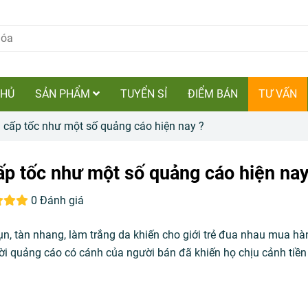
CHỦ
SẢN PHẨM
TUYỂN SỈ
ĐIỂM BÁN
TƯ VẤN
a cấp tốc như một số quảng cáo hiện nay ?
ấp tốc như một số quảng cáo hiện nay
0 Đánh giá
ụn, tàn nhang, làm trắng da khiến cho giới trẻ đua nhau mua h
lời quảng cáo có cánh của người bán đã khiến họ chịu cảnh tiền