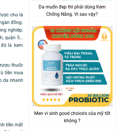
Da muốn đẹp thì phải dùng Kem
Chống Nắng. Vì sao vậy?
được cho là
 ngàn đồng.
ông nghiệp,
, quận 5...
, đó là kem
rượu thuốc
đủ tiền mua
úp da nhanh
Men vi sinh good choice's của mỹ tốt
không ?
nh tiền mất