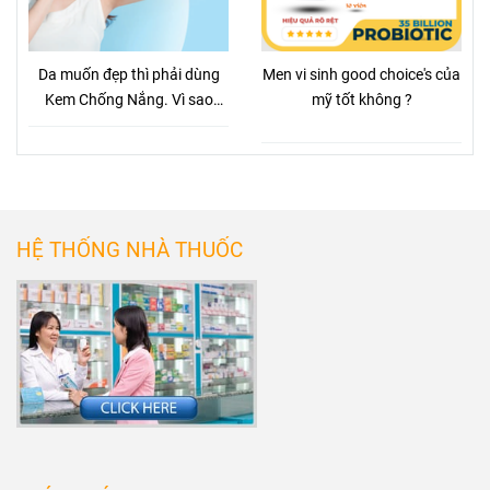
Da muốn đẹp thì phải dùng
Men vi sinh good choice's của
Kem Chống Nắng. Vì sao
mỹ tốt không ?
vậy?
HỆ THỐNG NHÀ THUỐC