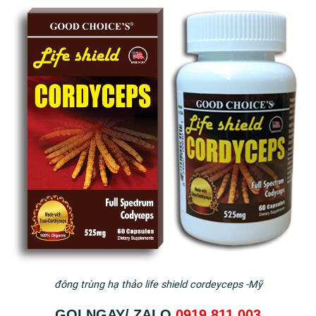
đông trùng hạ thảo life shield cordeyceps -Mỹ
GỌI NGAY/ ZALO
0919.811.003