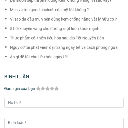
Da muốn đẹp thì phải dùng Kem Chống Nắng. Vì sao vậy?
Men vi sinh good choice's của mỹ tốt không ?
Vì sao da dầu mụn nên dùng kem chống nắng vật lý hữu cơ ?
5 Lời khuyên vàng cho đường ruột luôn khỏe mạnh
Thực phẩm cải thiện tiêu hóa sau dịp Tết Nguyên Đán
Nguy cơ tái phát viêm đại tràng ngày tết và cách phòng ngừa
Ăn gì để tốt cho tiêu hóa ngày tết
BÌNH LUẬN
Đánh giá của bạn